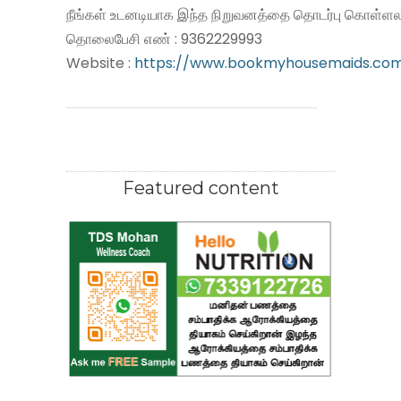
நீங்கள் உடனடியாக இந்த நிறுவனத்தை தொடர்பு கொள்ளலா
தொலைபேசி எண் : 9362229993
Website :
https://www.bookmyhousemaids.co
Featured content