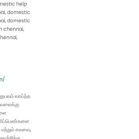
mestic help
nai, domestic
nai, domestic
n chennai,
hennai,
m/
ுபவம் வாய்ந்த
வேலைக்கு
களை
 பணிப்பெண்களை
 மற்றும் சலவை,
்றவற்றிற்கு