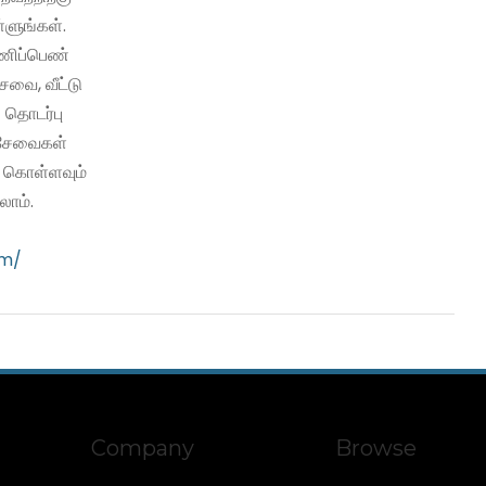
்ளுங்கள்.
பணிப்பெண்
வை, வீட்டு
 தொடர்பு
ி சேவைகள்
ு கொள்ளவும்
ாம்.
om/
Company
Browse