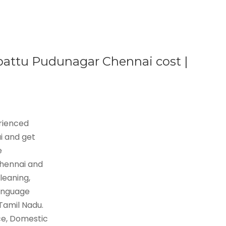
pattu Pudunagar Chennai cost |
erienced
i and get
e
Chennai and
leaning,
language
 Tamil Nadu.
ce, Domestic