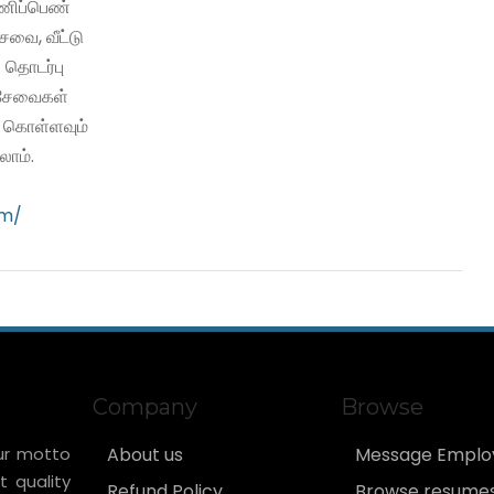
பணிப்பெண்
வை, வீட்டு
 தொடர்பு
ி சேவைகள்
ு கொள்ளவும்
ாம்.
om/
Company
Browse
ur motto
About us
Message Emplo
t quality
Refund Policy
Browse resume