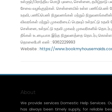
உள்ளூர்/பிராந்திய மொழி புலமை, சென்னை, தமிழ்நாடு 
சேவை வழங்குநர்கள். சென்னையில் உள்ள பணிப்பெண் சே
உதவி, பணிப்பெண் நிறுவனங்கள் மற்றும் நிறுவனங்களின்
விவரங்கள் மற்றும் முகவரியைப் பெறவும் உள்நாட்டு உதவ
சென்னை, உள்நாட்டு உதவி முகவர் முகவரிகளில் தொடர்ப
நீங்கள் உடனடியாக இந்த நிறுவனத்தை தொடர்பு கொள்ளல
தொலைபேசி எண் : 9362229993
Website :
https://www.bookmyhousemaids.c
About
We provide services Domestic Help Services. O
has always been timely supply, for reliable bes