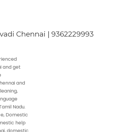
 Avadi Chennai | 9362229993
erienced
i and get
e
Chennai and
leaning,
language
 Tamil Nadu.
ce, Domestic
mestic help
nai, domestic