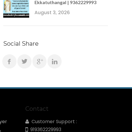
Ekkatuthangal | 9362229993
August 3, 2026
Social Share
Contact
yer
Customer Support :
919362229993
s