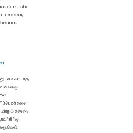
nai, domestic
n chennai,
hennai,
m/
ுபவம் வாய்ந்த
வேலைக்கு
களை
 பணிப்பெண்களை
 மற்றும் சலவை,
்றவற்றிற்கு
்ளுங்கள்.