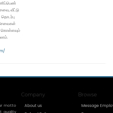
பணிப்பெண்
வை, வீட்டு
 தொடர்பு
ி சேவைகள்
ு கொள்ளவும்
ாம்.
om/
Company
Browse
ur motto
About us
Message Emplo
t quality