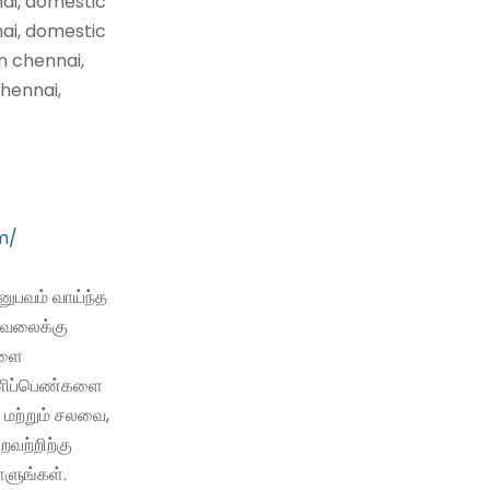
nai, domestic
nai, domestic
n chennai,
hennai,
m/
ுபவம் வாய்ந்த
வேலைக்கு
களை
 பணிப்பெண்களை
 மற்றும் சலவை,
்றவற்றிற்கு
்ளுங்கள்.