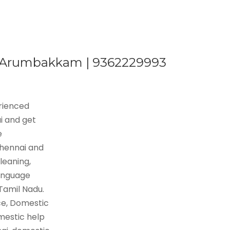
n Arumbakkam | 9362229993
erienced
i and get
e
Chennai and
leaning,
language
 Tamil Nadu.
ce, Domestic
mestic help