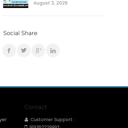
August 3, 2026
Social Share
Contact
yer
Customer Support :
919362229993