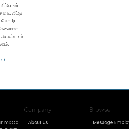
பணிப்பெண்
வை, வீட்டு
 தொடர்பு
ி சேவைகள்
ு கொள்ளவும்
ாம்.
om/
Company
Browse
ur motto
About us
Message Emplo