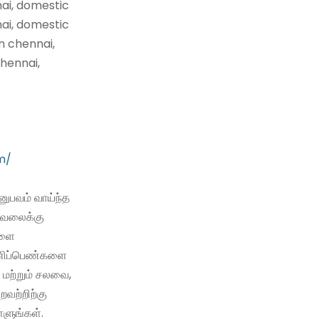
nai, domestic
nai, domestic
n chennai,
hennai,
m/
ுபவம் வாய்ந்த
வேலைக்கு
களை
 பணிப்பெண்களை
 மற்றும் சலவை,
்றவற்றிற்கு
்ளுங்கள்.