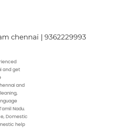
kam chennai | 9362229993
erienced
i and get
e
Chennai and
leaning,
language
 Tamil Nadu.
ce, Domestic
mestic help