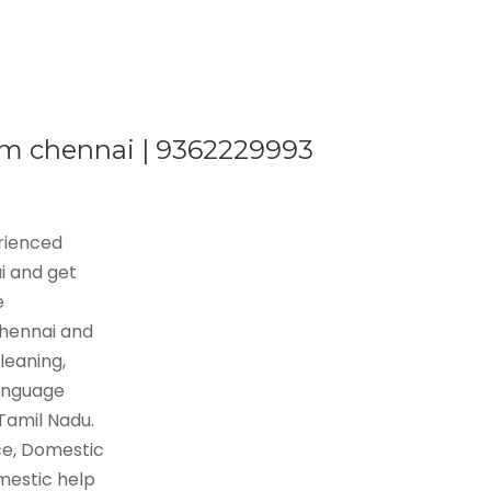
am chennai | 9362229993
erienced
i and get
e
Chennai and
leaning,
language
 Tamil Nadu.
ce, Domestic
mestic help