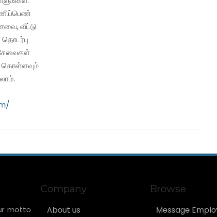
்ளுங்கள்.
பணிப்பெண்
வை, வீட்டு
 தொடர்பு
ி சேவைகள்
ு கொள்ளவும்
ாம்.
om/
Company
Browse
ur motto
About us
Message Emplo