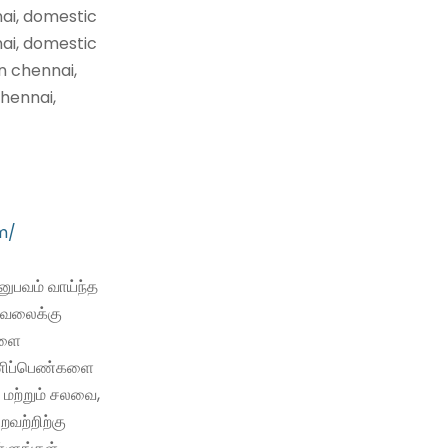
nai, domestic
nai, domestic
n chennai,
hennai,
m/
ுபவம் வாய்ந்த
வேலைக்கு
களை
 பணிப்பெண்களை
 மற்றும் சலவை,
்றவற்றிற்கு