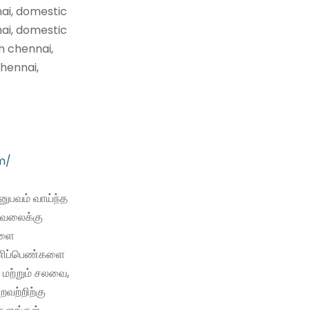
nai, domestic
nai, domestic
n chennai,
hennai,
m/
ுபவம் வாய்ந்த
வேலைக்கு
களை
 பணிப்பெண்களை
 மற்றும் சலவை,
்றவற்றிற்கு