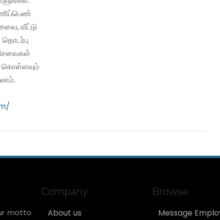
்ளுங்கள்.
பணிப்பெண்
வை, வீட்டு
 தொடர்பு
ி சேவைகள்
ு கொள்ளவும்
ாம்.
om/
Company
Browse
ur motto
About us
Message Emplo