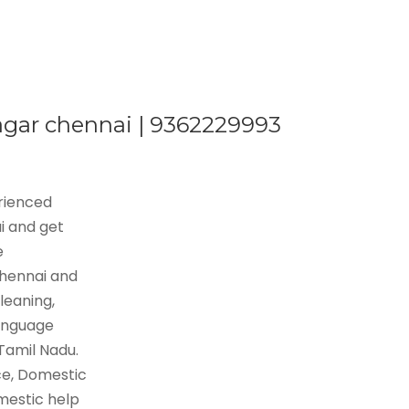
nagar chennai | 9362229993
erienced
i and get
e
Chennai and
leaning,
language
 Tamil Nadu.
ce, Domestic
mestic help