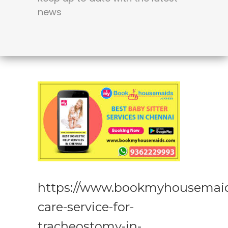
news
https://www.bookmyhousemai
care-service-for-
tracheostomy-in-