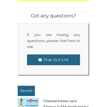
Got any questions?
If you are having any
questions, please feel free to
ask.
Drop Us A Line
Recent
Chennai home care
Agency in Ekkatuthangal |