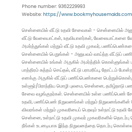
Phone number: 9362229993
Website:
https://www.bookmyhousemaids.com
சென்னையில் வீட்டு உதவி சேவைகள் - சென்னையில் அனு
வீட்டு வேலையாட்கள், உதவியாளர்கள், வேலையாட்களை வ
அமர்த்துங்கள் மற்றும் வீட்டு உதவி முகவர், பணிப்பெண்க
சென்னையில் பெறுங்கள் - அனுபவம் வாய்ந்த வீட்டுப் 
சென்னையில் உங்கள் அருகில் அமர்த்திக் கொள்ளுங்கள் 
பாத்திரம் சுத்தம் செய்தல், வீட்டு பராமரிப்பு, தோட்டம் போன்
எனக்கு அருகில் வீட்டுப் பணிப்பெண்களை பெற்றுக்கொள்
உள்ளூர்/பிராந்திய மொழி புலமை, சென்னை, தமிழ்நாடு ப
சேவை வழங்குநர்கள். சென்னையில் உள்ள பணிப்பெண் சேவ
உதவி, பணிப்பெண் நிறுவனங்கள் மற்றும் நிறுவனங்களின் 
விவரங்கள் மற்றும் முகவரியைப் பெறவும் உள்நாட்டு உதவி
சென்னை, உள்நாட்டு உதவி முகவர் முகவரிகளில் தொடர்பு
நீங்கள் உடனடியாக இந்த நிறுவனத்தை தொடர்பு கொள்ளலா