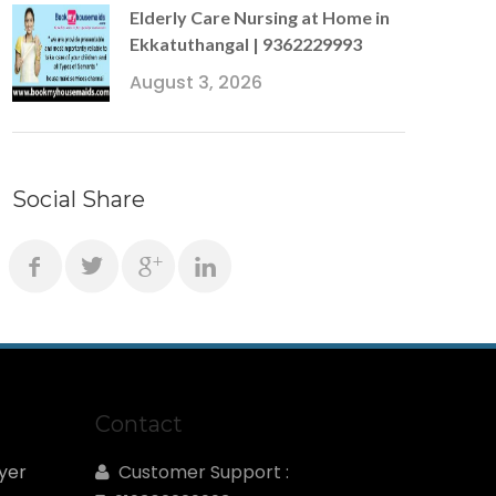
Elderly Care Nursing at Home in
Ekkatuthangal | 9362229993
August 3, 2026
Social Share
Contact
yer
Customer Support :