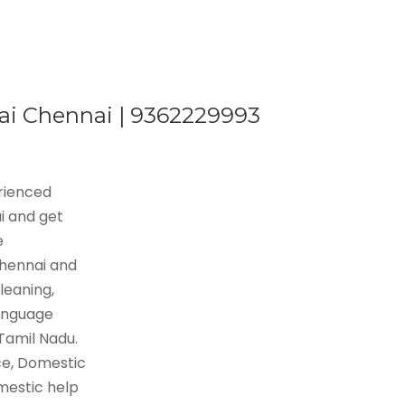
ai Chennai | 9362229993
erienced
i and get
e
Chennai and
leaning,
language
 Tamil Nadu.
ce, Domestic
mestic help