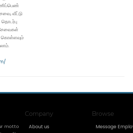
பணிப்பெண்
வை, வீட்டு
 தொடர்பு
ி சேவைகள்
ு கொள்ளவும்
ாம்.
om/
Company
Browse
ur motto
About us
Message Emplo