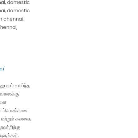
nai, domestic
nai, domestic
n chennai,
hennai,
m/
ுபவம் வாய்ந்த
வேலைக்கு
களை
 பணிப்பெண்களை
 மற்றும் சலவை,
்றவற்றிற்கு
்ளுங்கள்.