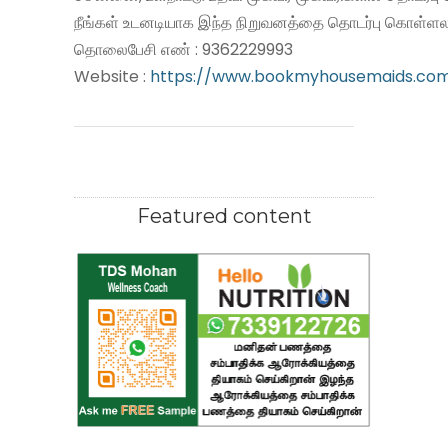
நீங்கள் உடனடியாக இந்த நிறுவனத்தை தொடர்பு கொள்ளலா
தொலைபேசி எண் : 9362229993
Website :
https://www.bookmyhousemaids.co
Featured content