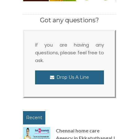
Got any questions?
If you are having any
questions, please feel free to
ask.
Drop Us A Line
Recent
Chennai home care
Agency in Ekkatuthangal |