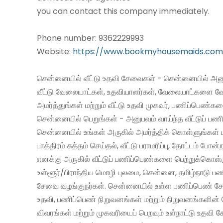
you can contact this company immediately.
Phone number: 9362229993
Website:
https://www.bookmyhousemaids.com
சென்னையில் வீட்டு உதவி சேவைகள் - சென்னையில் அனு
வீட்டு வேலையாட்கள், உதவியாளர்கள், வேலையாட்களை வ
அமர்த்துங்கள் மற்றும் வீட்டு உதவி முகவர், பணிப்பெண்க
சென்னையில் பெறுங்கள் - அனுபவம் வாய்ந்த வீட்டுப் 
சென்னையில் உங்கள் அருகில் அமர்த்திக் கொள்ளுங்கள் 
பாத்திரம் சுத்தம் செய்தல், வீட்டு பராமரிப்பு, தோட்டம் போன்
எனக்கு அருகில் வீட்டுப் பணிப்பெண்களை பெற்றுக்கொள்
உள்ளூர்/பிராந்திய மொழி புலமை, சென்னை, தமிழ்நாடு ப
சேவை வழங்குநர்கள். சென்னையில் உள்ள பணிப்பெண் சேவ
உதவி, பணிப்பெண் நிறுவனங்கள் மற்றும் நிறுவனங்களின் 
விவரங்கள் மற்றும் முகவரியைப் பெறவும் உள்நாட்டு உதவி