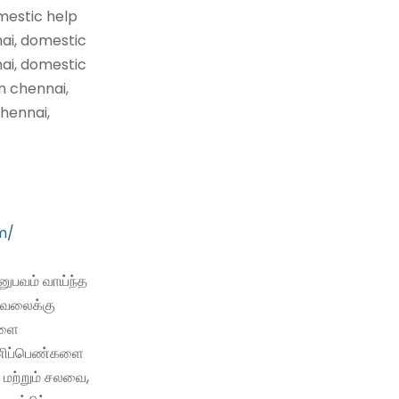
mestic help
nai, domestic
nai, domestic
n chennai,
hennai,
m/
ுபவம் வாய்ந்த
வேலைக்கு
களை
 பணிப்பெண்களை
 மற்றும் சலவை,