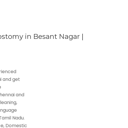
ostomy in Besant Nagar |
erienced
i and get
e
Chennai and
leaning,
language
 Tamil Nadu.
ce, Domestic