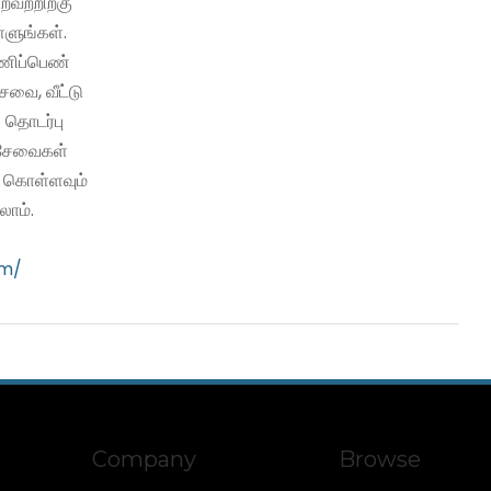
்றவற்றிற்கு
்ளுங்கள்.
பணிப்பெண்
வை, வீட்டு
 தொடர்பு
ி சேவைகள்
ு கொள்ளவும்
ாம்.
om/
Company
Browse