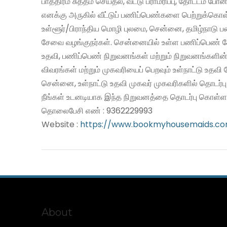
பாத்திரம் சுத்தம் செய்தல், வீட்டு பராமரிப்பு, தோட்டம் போன
எனக்கு அருகில் வீட்டுப் பணிப்பெண்களை பெற்றுக்கொள
உள்ளூர்/பிராந்திய மொழி புலமை, சென்னை, தமிழ்நாடு 
சேவை வழங்குநர்கள். சென்னையில் உள்ள பணிப்பெண் சே
உதவி, பணிப்பெண் நிறுவனங்கள் மற்றும் நிறுவனங்களின்
விவரங்கள் மற்றும் முகவரியைப் பெறவும் உள்நாட்டு உதவ
சென்னை, உள்நாட்டு உதவி முகவர் முகவரிகளில் தொடர்ப
நீங்கள் உடனடியாக இந்த நிறுவனத்தை தொடர்பு கொள்ளல
தொலைபேசி எண் : 9362229993
Website :
https://www.bookmyhousemaids.c
About