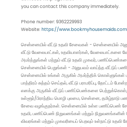
you can contact this company immediately.
Phone number: 9362229993
Website:
https://www.bookmyhousemaids.com
சென்னையில் வீட்டு உதவி சேவைகள் - சென்னையில் அனு
வீட்டு வேலையாட்கள், உதவியாளர்கள், வேலையாட்களை வ
அமர்த்துங்கள் மற்றும் வீட்டு உதவி முகவர், பணிப்பெண்க
சென்னையில் பெறுங்கள் - அனுபவம் வாய்ந்த வீட்டுப் 
சென்னையில் உங்கள் அருகில் அமர்த்திக் கொள்ளுங்கள் 
பாத்திரம் சுத்தம் செய்தல், வீட்டு பராமரிப்பு, தோட்டம் போன்
எனக்கு அருகில் வீட்டுப் பணிப்பெண்களை பெற்றுக்கொள்
உள்ளூர்/பிராந்திய மொழி புலமை, சென்னை, தமிழ்நாடு ப
சேவை வழங்குநர்கள். சென்னையில் உள்ள பணிப்பெண் சேவ
உதவி, பணிப்பெண் நிறுவனங்கள் மற்றும் நிறுவனங்களின் 
விவரங்கள் மற்றும் முகவரியைப் பெறவும் உள்நாட்டு உதவி