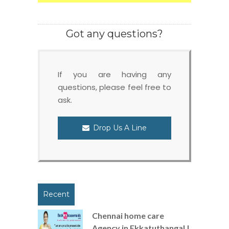
Got any questions?
If you are having any
questions, please feel free to
ask.
Drop Us A Line
Recent
Chennai home care
Agency in Ekkatuthangal |