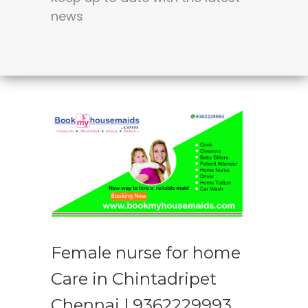
news
Female nurse for home
Care in Chintadripet
Chennai | 9362229993