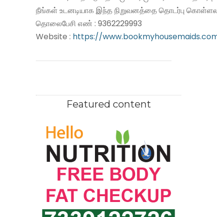
நீங்கள் உடனடியாக இந்த நிறுவனத்தை தொடர்பு கொள்ளலா
தொலைபேசி எண் : 9362229993
Website :
https://www.bookmyhousemaids.co
Featured content