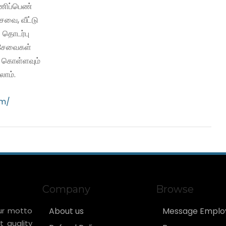
பணிப்பெண்
வை, வீட்டு
 தொடர்பு
ி சேவைகள்
ு கொள்ளவும்
ாம்.
om/
Company
Browse
ur motto
About us
Message Emplo
t quality