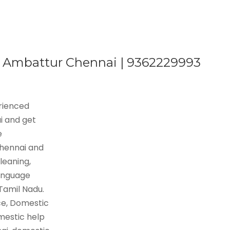
n Ambattur Chennai | 9362229993
erienced
i and get
e
Chennai and
leaning,
language
 Tamil Nadu.
ce, Domestic
mestic help