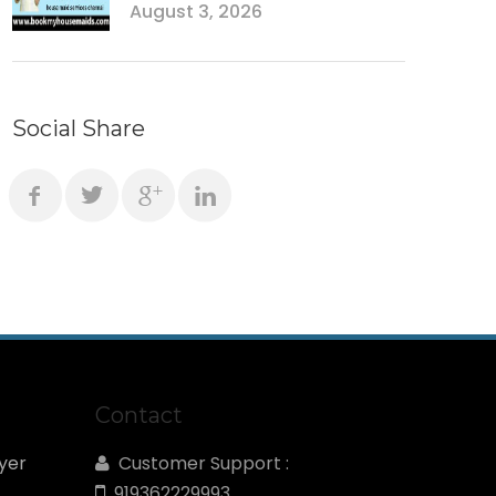
August 3, 2026
Social Share
Contact
yer
Customer Support :
919362229993