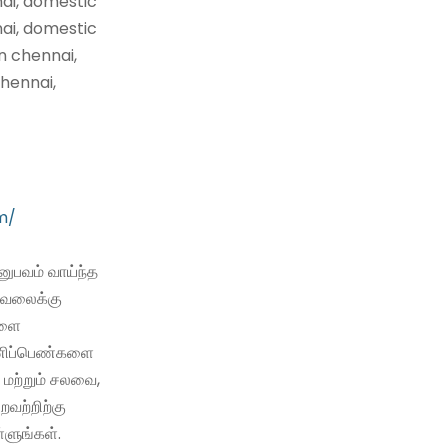
nai, domestic
nai, domestic
n chennai,
hennai,
m/
ுபவம் வாய்ந்த
வேலைக்கு
களை
 பணிப்பெண்களை
 மற்றும் சலவை,
்றவற்றிற்கு
்ளுங்கள்.