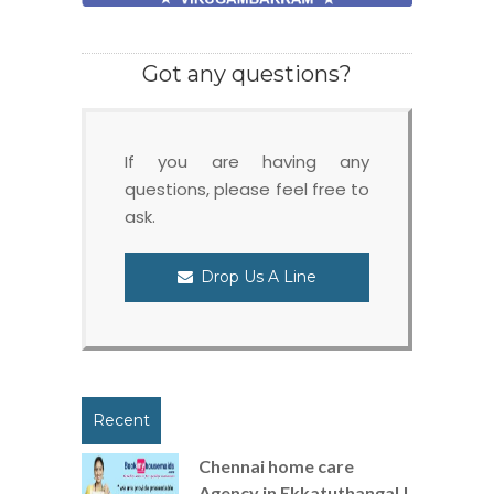
Got any questions?
If you are having any
questions, please feel free to
ask.
Drop Us A Line
Recent
Chennai home care
Agency in Ekkatuthangal |