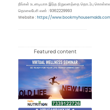
நீங்கள் உடனடியாக இந்த நிறுவனத்தை தொடர்பு கொள்ளலா
தொலைபேசி எண் : 9362229993
Website
: https://www.bookmyhousemaids.co
Featured content