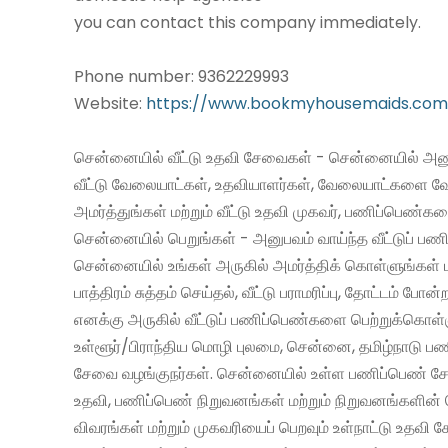
you can contact this company immediately.
Phone number: 9362229993
Website:
https://www.bookmyhousemaids.com
சென்னையில் வீட்டு உதவி சேவைகள் - சென்னையில் அனு
வீட்டு வேலையாட்கள், உதவியாளர்கள், வேலையாட்களை வ
அமர்த்துங்கள் மற்றும் வீட்டு உதவி முகவர், பணிப்பெண்க
சென்னையில் பெறுங்கள் - அனுபவம் வாய்ந்த வீட்டுப் 
சென்னையில் உங்கள் அருகில் அமர்த்திக் கொள்ளுங்கள் 
பாத்திரம் சுத்தம் செய்தல், வீட்டு பராமரிப்பு, தோட்டம் போன்
எனக்கு அருகில் வீட்டுப் பணிப்பெண்களை பெற்றுக்கொள்
உள்ளூர்/பிராந்திய மொழி புலமை, சென்னை, தமிழ்நாடு ப
சேவை வழங்குநர்கள். சென்னையில் உள்ள பணிப்பெண் சேவ
உதவி, பணிப்பெண் நிறுவனங்கள் மற்றும் நிறுவனங்களின் 
விவரங்கள் மற்றும் முகவரியைப் பெறவும் உள்நாட்டு உதவி