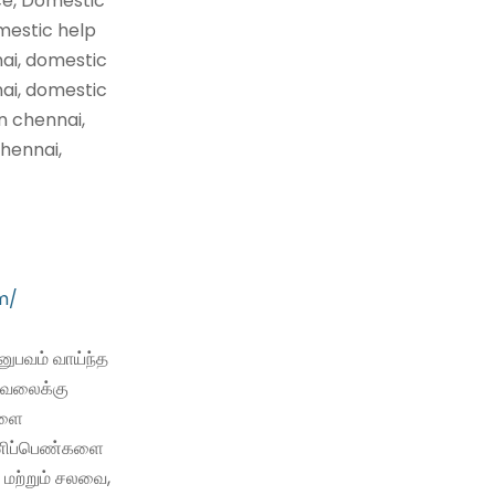
ce, Domestic
mestic help
nai, domestic
nai, domestic
n chennai,
hennai,
m/
ுபவம் வாய்ந்த
வேலைக்கு
களை
 பணிப்பெண்களை
 மற்றும் சலவை,