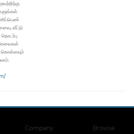
்றவற்றிற்கு
்ளுங்கள்.
பணிப்பெண்
வை, வீட்டு
 தொடர்பு
ி சேவைகள்
ு கொள்ளவும்
ாம்.
om/
Company
Browse