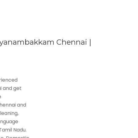
e Ayanambakkam Chennai |
erienced
i and get
e
Chennai and
leaning,
language
 Tamil Nadu.