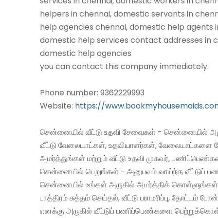
services in chennai, domestic workers in chen
helpers in chennai, domestic servants in chen
help agencies chennai, domestic help agents i
domestic help services contact addresses in c
domestic help agencies
you can contact this company immediately.
Phone number: 9362229993
Website:
https://www.bookmyhousemaids.co
சென்னையில் வீட்டு உதவி சேவைகள் - சென்னையில் அன
வீட்டு வேலையாட்கள், உதவியாளர்கள், வேலையாட்களை 
அமர்த்துங்கள் மற்றும் வீட்டு உதவி முகவர், பணிப்பெண்
சென்னையில் பெறுங்கள் - அனுபவம் வாய்ந்த வீட்டுப்
சென்னையில் உங்கள் அருகில் அமர்த்திக் கொள்ளுங்கள்
பாத்திரம் சுத்தம் செய்தல், வீட்டு பராமரிப்பு, தோட்டம் போன
எனக்கு அருகில் வீட்டுப் பணிப்பெண்களை பெற்றுக்கொள