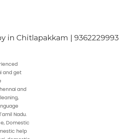
by in Chitlapakkam | 9362229993
erienced
i and get
e
Chennai and
leaning,
language
 Tamil Nadu.
ce, Domestic
mestic help