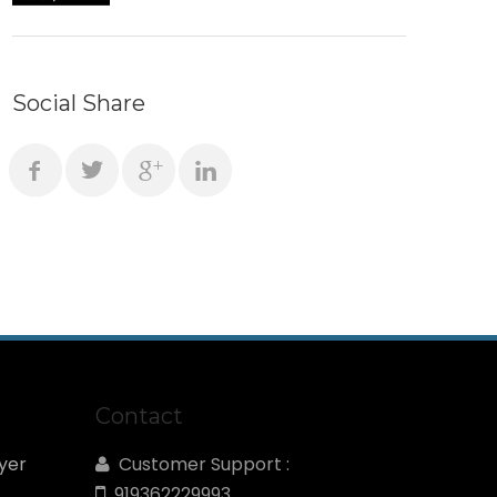
Social Share
Contact
yer
Customer Support :
919362229993