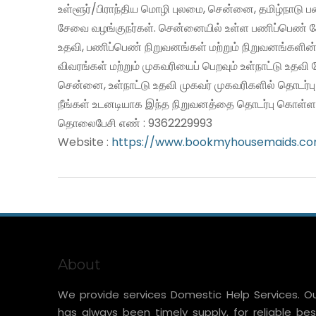
உள்ளூர்/பிராந்திய மொழி புலமை, சென்னை, தமிழ்நாடு 
சேவை வழங்குநர்கள். சென்னையில் உள்ள பணிப்பெண் சே
உதவி, பணிப்பெண் நிறுவனங்கள் மற்றும் நிறுவனங்களின்
விவரங்கள் மற்றும் முகவரியைப் பெறவும் உள்நாட்டு உதவ
சென்னை, உள்நாட்டு உதவி முகவர் முகவரிகளில் தொடர்ப
நீங்கள் உடனடியாக இந்த நிறுவனத்தை தொடர்பு கொள்ளல
தொலைபேசி எண் : 9362229993
Website :
https://www.bookmyhousemaids.c
About
We provide services Domestic Help Services. O
has always been timely supply, for reliable bes