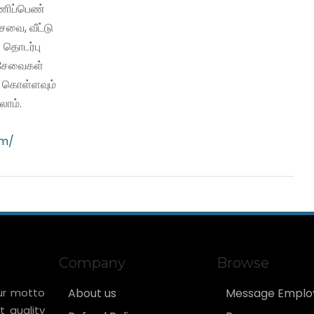
பணிப்பெண்
வை, வீட்டு
 தொடர்பு
ி சேவைகள்
ு கொள்ளவும்
ாம்.
om/
Company
Browse
ur motto
About us
Message Emplo
t quality