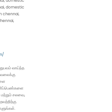
nai, domestic
nai, domestic
n chennai,
hennai,
m/
ுபவம் வாய்ந்த
வேலைக்கு
களை
 பணிப்பெண்களை
 மற்றும் சலவை,
்றவற்றிற்கு
்ளுங்கள்.