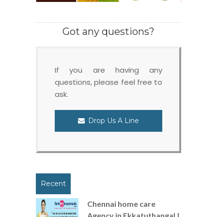
Got any questions?
If you are having any
questions, please feel free to
ask.
Drop Us A Line
Recent
Chennai home care
Agency in Ekkatuthangal |