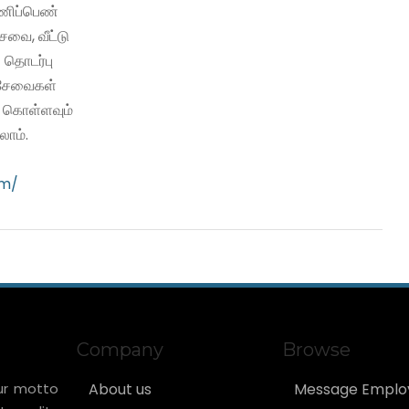
பணிப்பெண்
வை, வீட்டு
 தொடர்பு
ி சேவைகள்
ு கொள்ளவும்
ாம்.
om/
Company
Browse
ur motto
About us
Message Emplo