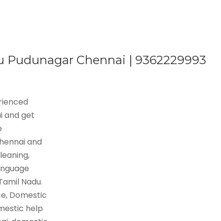
ttu Pudunagar Chennai | 9362229993
erienced
i and get
e
Chennai and
leaning,
language
 Tamil Nadu.
ce, Domestic
mestic help