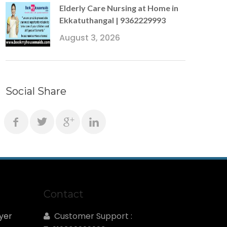
Elderly Care Nursing at Home in
Ekkatuthangal | 9362229993
August 3, 2026
Social Share
Contact
yer
Customer Support :