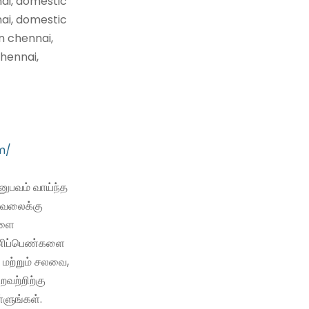
nai, domestic
nai, domestic
n chennai,
hennai,
m/
ுபவம் வாய்ந்த
வேலைக்கு
களை
 பணிப்பெண்களை
 மற்றும் சலவை,
்றவற்றிற்கு
்ளுங்கள்.