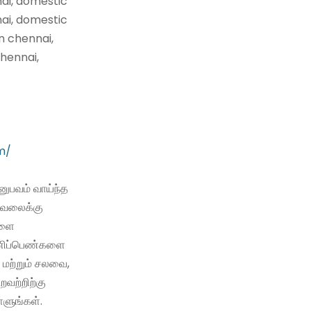
nai, domestic
nai, domestic
n chennai,
hennai,
m/
ுபவம் வாய்ந்த
வேலைக்கு
களை
 பணிப்பெண்களை
 மற்றும் சலவை,
்றவற்றிற்கு
்ளுங்கள்.