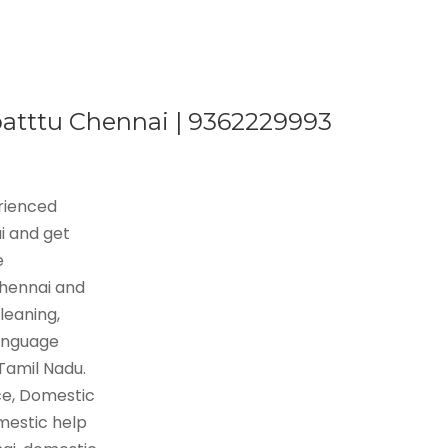
ipatttu Chennai | 9362229993
erienced
i and get
e
Chennai and
leaning,
language
 Tamil Nadu.
ce, Domestic
mestic help