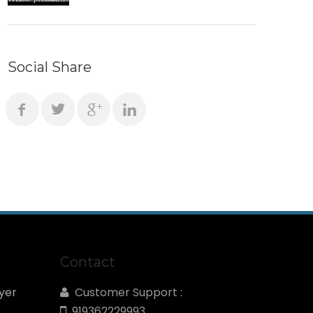
Social Share
Contact
yer
Customer Support :
919362229993