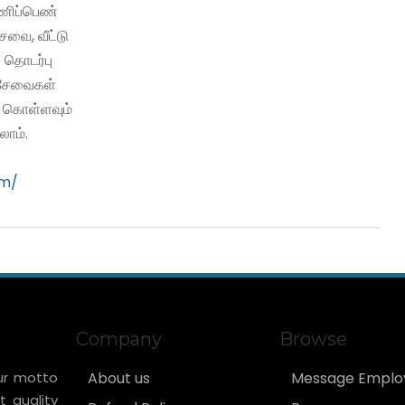
பணிப்பெண்
வை, வீட்டு
 தொடர்பு
ி சேவைகள்
ு கொள்ளவும்
ாம்.
om/
Company
Browse
ur motto
About us
Message Emplo
t quality