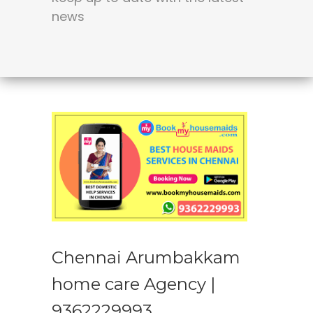
news
Chennai Arumbakkam
home care Agency |
9362229993