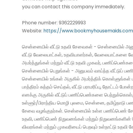
you can contact this company immediately.
Phone number: 9362229993
Website:
https://www.bookmyhousemaids.com
சென்னையில் வீட்டு உதவி சேவைகள் - சென்னையில் அனு
வீட்டு வேலையாட்கள், உதவியாளர்கள், வேலையாட்களை வ
அமர்த்துங்கள் மற்றும் வீட்டு உதவி முகவர், பணிப்பெண்க
சென்னையில் பெறுங்கள் - அனுபவம் வாய்ந்த வீட்டுப் 
சென்னையில் உங்கள் அருகில் அமர்த்திக் கொள்ளுங்கள் 
பாத்திரம் சுத்தம் செய்தல், வீட்டு பராமரிப்பு, தோட்டம் போன்
எனக்கு அருகில் வீட்டுப் பணிப்பெண்களை பெற்றுக்கொள்
உள்ளூர்/பிராந்திய மொழி புலமை, சென்னை, தமிழ்நாடு ப
சேவை வழங்குநர்கள். சென்னையில் உள்ள பணிப்பெண் சேவ
உதவி, பணிப்பெண் நிறுவனங்கள் மற்றும் நிறுவனங்களின் 
விவரங்கள் மற்றும் முகவரியைப் பெறவும் உள்நாட்டு உதவி