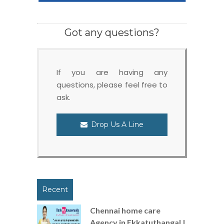
Got any questions?
If you are having any
questions, please feel free to
ask.
Drop Us A Line
Recent
Chennai home care
Agency in Ekkatuthangal |