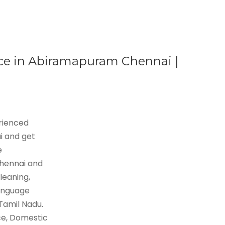
ce in Abiramapuram Chennai |
erienced
i and get
e
Chennai and
leaning,
language
 Tamil Nadu.
ce, Domestic