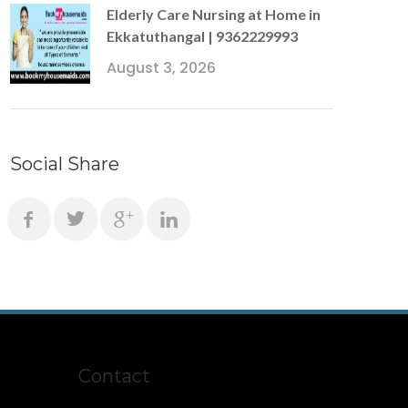
Elderly Care Nursing at Home in
Ekkatuthangal | 9362229993
August 3, 2026
Social Share
Contact