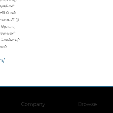
்ளுங்கள்.
பணிப்பெண்
வை, வீட்டு
 தொடர்பு
ி சேவைகள்
ு கொள்ளவும்
ாம்.
om/
Company
Browse