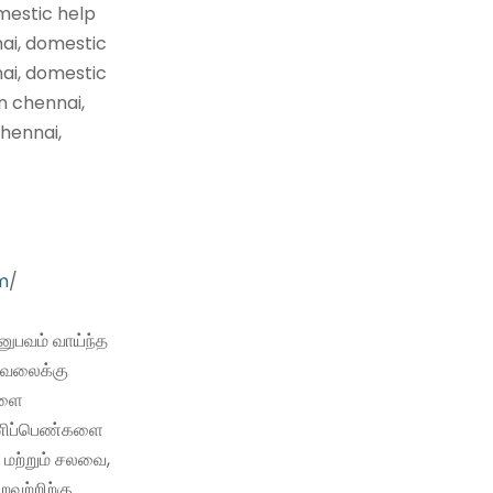
mestic help
nai, domestic
nai, domestic
n chennai,
hennai,
m
/
ுபவம் வாய்ந்த
வேலைக்கு
களை
 பணிப்பெண்களை
 மற்றும் சலவை,
்றவற்றிற்கு