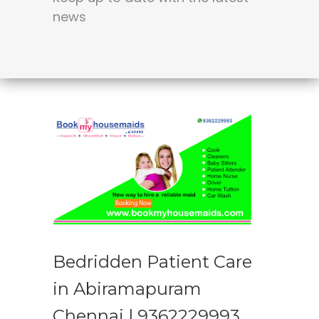
news
Bedridden Patient Care
in Abiramapuram
Chennai | 9362229993