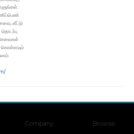
்ளுங்கள்.
பணிப்பெண்
வை, வீட்டு
 தொடர்பு
ி சேவைகள்
ு கொள்ளவும்
ாம்.
om/
Company
Browse