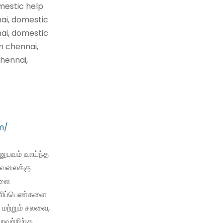
mestic help
nai, domestic
nai, domestic
n chennai,
hennai,
m/
ுபவம் வாய்ந்த
வேலைக்கு
களை
 பணிப்பெண்களை
 மற்றும் சலவை,
்றவற்றிற்கு