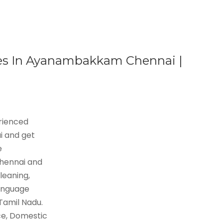
ces In Ayanambakkam Chennai |
erienced
i and get
e
Chennai and
leaning,
language
 Tamil Nadu.
ce, Domestic